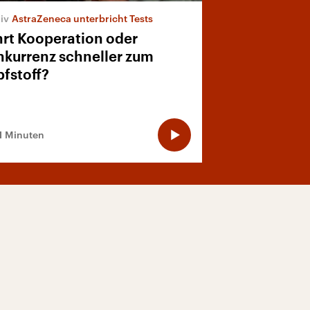
AstraZeneca unterbricht Tests
rt Kooperation oder
kurrenz schneller zum
fstoff?
1 Minuten