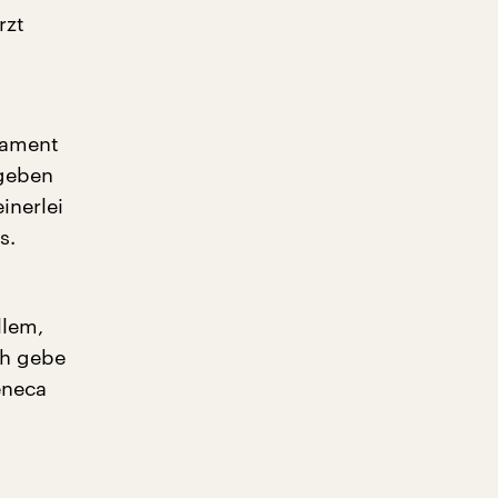
rzt
rlament
egeben
inerlei
s.
llem,
ch gebe
eneca