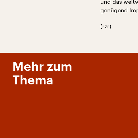
und das weltw
genügend Impf
(rzr)
Mehr zum
Thema