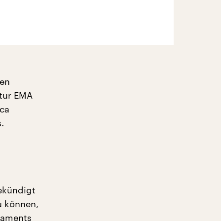
gen
ntur EMA
eca
.
ekündigt
u können,
rlaments