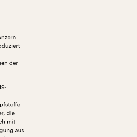
onzern
oduziert
gen der
19-
fstoffe
r, die
ch mit
igung aus