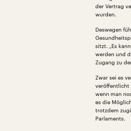
der Vertrag v
wurden.
Deswegen fühle
Gesundheitspo
sitzt. „Es kan
werden und das
Zugang zu den
Zwar sei es ve
veröffentlicht
wenn man noc
es die Möglic
trotzdem zugä
Parlaments.