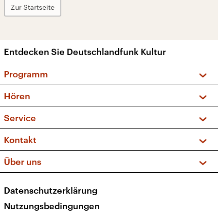
Zur Startseite
Entdecken Sie Deutschlandfunk Kultur
Programm
Vorschau und Rückschau
Hören
Sendungen und Podcasts
Livestream
Service
Musikliste
Frequenzen (UKW + DAB+)
FAQ
Kontakt
Kakadu – Das Kinderprogramm
Apps
Archiv
Hörerservice
Über uns
Newsletter
Social Media
Deutschlandradio
RSS
Datenschutzerklärung
Presse
Veranstaltungen
Nutzungsbedingungen
Karriere