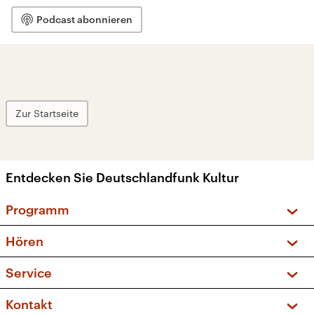
Podcast abonnieren
Zur Startseite
Entdecken Sie Deutschlandfunk Kultur
Programm
Vorschau und Rückschau
Hören
Sendungen und Podcasts
Livestream
Service
Musikliste
Frequenzen (UKW + DAB+)
FAQ
Kontakt
Kakadu – Das Kinderprogramm