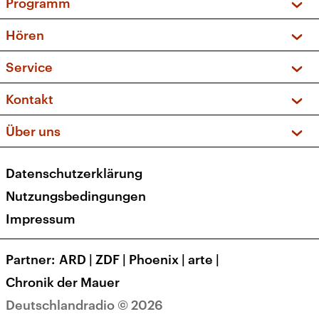
Programm
Vorschau und Rückschau
Hören
Sendungen und Podcasts
Livestream
Service
Musikliste
Frequenzen (UKW + DAB+)
FAQ
Kontakt
Kakadu – Das Kinderprogramm
Apps
Archiv
Hörerservice
Über uns
Newsletter
Social Media
Deutschlandradio
RSS
Datenschutzerklärung
Presse
Veranstaltungen
Nutzungsbedingungen
Karriere
Impressum
Transparenz
Korrekturen und Richtigstellungen
Partner
ARD
|
ZDF
|
Phoenix
|
arte
|
Barrierefreiheit
Chronik der Mauer
Deutschlandradio © 2026