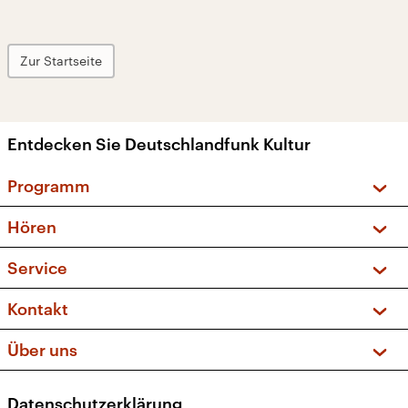
Zur Startseite
Entdecken Sie Deutschlandfunk Kultur
Programm
Vorschau und Rückschau
Hören
Sendungen und Podcasts
Livestream
Service
Musikliste
Frequenzen (UKW + DAB+)
FAQ
Kontakt
Kakadu – Das Kinderprogramm
Apps
Archiv
Hörerservice
Über uns
Newsletter
Social Media
Deutschlandradio
RSS
Datenschutzerklärung