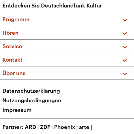
Entdecken Sie Deutschlandfunk Kultur
Programm
Vorschau und Rückschau
Hören
Sendungen und Podcasts
Livestream
Service
Musikliste
Frequenzen (UKW + DAB+)
FAQ
Kontakt
Kakadu – Das Kinderprogramm
Apps
Archiv
Hörerservice
Über uns
Newsletter
Social Media
Deutschlandradio
RSS
Datenschutzerklärung
Presse
Veranstaltungen
Nutzungsbedingungen
Karriere
Impressum
Transparenz
Korrekturen und Richtigstellungen
Partner
ARD
|
ZDF
|
Phoenix
|
arte
|
Barrierefreiheit