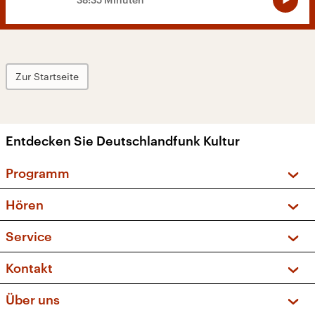
Zur Startseite
Entdecken Sie Deutschlandfunk Kultur
Programm
Vorschau und Rückschau
Hören
Sendungen und Podcasts
Livestream
Service
Musikliste
Frequenzen (UKW + DAB+)
FAQ
Kontakt
Kakadu – Das Kinderprogramm
Apps
Archiv
Hörerservice
Über uns
Newsletter