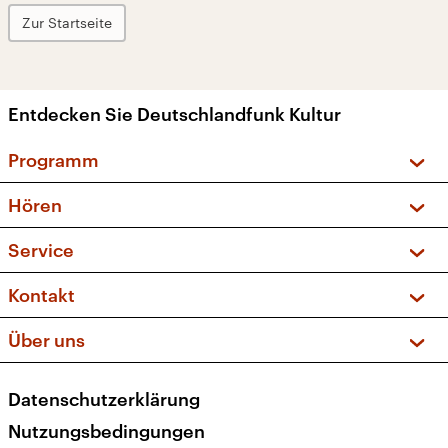
Zur Startseite
Entdecken Sie Deutschlandfunk Kultur
Programm
Vorschau und Rückschau
Hören
Sendungen und Podcasts
Livestream
Service
Musikliste
Frequenzen (UKW + DAB+)
FAQ
Kontakt
Kakadu – Das Kinderprogramm
Apps
Archiv
Hörerservice
Über uns
Newsletter
Social Media
Deutschlandradio
RSS
Datenschutzerklärung
Presse
Veranstaltungen
Nutzungsbedingungen
Karriere