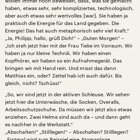
wollen immer noch beweisen, dass, was sie gemacht
haben, etwas sehr, sehr kompliziertes, technologisch,
aber auch etwas sehr wertvolles [war]. Sie haben ja
praktisch die Energie für das Land gegeben. Die
Energie! Das hat auch metaphorisch sehr viel Kraft.“
„Ja, Philipp, hallo, grüß Dich!“ – „Guten Morgen“ –
„Ich steh jetzt hier mit der Frau Tieke im Vorraum. Wir
haben ja nur kleine Technik. Wir haben einen
Kopfhörer, wir haben so ein Aufnahmegerät. Das
bringen wir mit Hand rein. Und misst das dann
Matthias ein, oder? Zettel hab ich auch dafür. Bis
gleich, nicht? Tschüss!“
„So, wir sind jetzt in der aktiven Schleuse. Wir sehen
jetzt hier die Unterwäsche, die Socken, Overalls,
Arbeitsschutzschuhe. Da müssen wir jetzt also etwas
anziehen. Zwei Helme sind auch da – und dann geht
es nachher in die Werkstatt.“
„Abschalten!“ „Stilllegen!“ – Abschalten? Stilllegen?
„Erstmal wird zum Beispiel eine Atomanlage