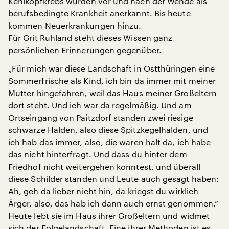
Kehlkopfkrebs wurden vor und nach der Wende als
berufsbedingte Krankheit anerkannt. Bis heute
kommen Neuerkrankungen hinzu.
Für Grit Ruhland steht dieses Wissen ganz
persönlichen Erinnerungen gegenüber.
„Für mich war diese Landschaft in Ostthüringen eine
Sommerfrische als Kind, ich bin da immer mit meiner
Mutter hingefahren, weil das Haus meiner Großeltern
dort steht. Und ich war da regelmäßig. Und am
Ortseingang von Paitzdorf standen zwei riesige
schwarze Halden, also diese Spitzkegelhalden, und
ich hab das immer, also, die waren halt da, ich habe
das nicht hinterfragt. Und dass du hinter dem
Friedhof nicht weitergehen konntest, und überall
diese Schilder standen und Leute auch gesagt haben:
Ah, geh da lieber nicht hin, da kriegst du wirklich
Ärger, also, das hab ich dann auch ernst genommen.“
Heute lebt sie im Haus ihrer Großeltern und widmet
sich der Folgelandschaft. Eine ihrer Methoden ist es,