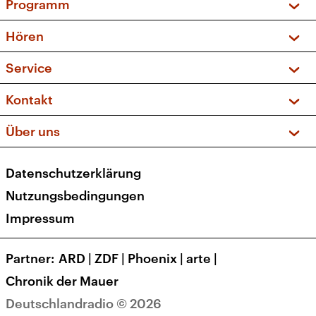
Programm
Vorschau und Rückschau
Hören
Sendungen und Podcasts
Livestream
Service
Musikliste
Frequenzen (UKW + DAB+)
FAQ
Kontakt
Kakadu – Das Kinderprogramm
Apps
Archiv
Hörerservice
Über uns
Newsletter
Social Media
Deutschlandradio
RSS
Datenschutzerklärung
Presse
Veranstaltungen
Nutzungsbedingungen
Karriere
Impressum
Transparenz
Korrekturen und Richtigstellungen
Partner
ARD
|
ZDF
|
Phoenix
|
arte
|
Barrierefreiheit
Chronik der Mauer
Deutschlandradio © 2026