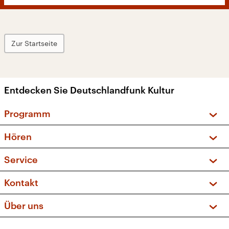
Zur Startseite
Entdecken Sie Deutschlandfunk Kultur
Programm
Vorschau und Rückschau
Hören
Sendungen und Podcasts
Livestream
Service
Musikliste
Frequenzen (UKW + DAB+)
FAQ
Kontakt
Kakadu – Das Kinderprogramm
Apps
Archiv
Hörerservice
Über uns
Newsletter
Social Media
Deutschlandradio
RSS