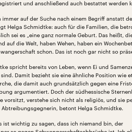
gistriert und anschließend auch bestattet werden 
h immer auf der Suche nach einem Begriff anstatt d
agt Helga Schmidtke: auch für die Familien, die betr
ßlich sei es „eine ganz normale Geburt. Das heißt, di
ind auf die Welt, haben Wehen, haben ein Wochenbet
hwangerschaft schon. Das ist noch gar nicht so präse
ke spricht bereits von Leben, wenn Ei und Samenze
sind. Damit bezieht sie eine ähnliche Position wie e
irche, die damit auch grundsätzlich gegen eine Fris
ibung argumentiert. Doch der südhessische Sternen
e vorsitzt, verstehe sich nicht als religiös, und sie p
e Abtreibungsgegnerin, betont Helga Schmidtke.
s ist wichtig zu sagen, dass ich niemand bin, der
 per se gegen Schwangerschaftsabbrüche ist. Ich g