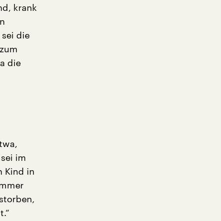
nd, krank
en
sei die
t zum
a die
twa,
sei im
 Kind in
 immer
storben,
t.“