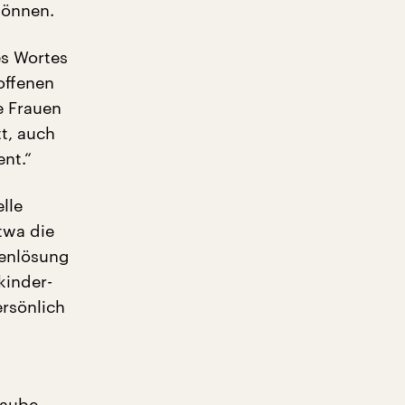
können.
es Wortes
offenen
e Frauen
t, auch
nt.“
lle
twa die
tenlösung
kinder-
ersönlich
laube,