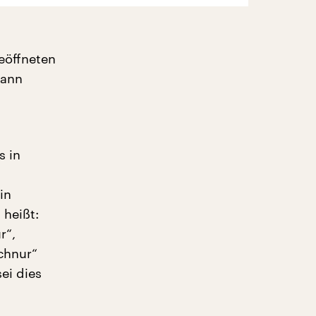
eöffneten
wann
s in
in
heißt:
r“,
chnur“
sei dies