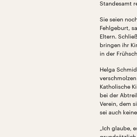
Standesamt re
Sie seien noc
Fehlgeburt, s
Eltern. Schlie
bringen ihr K
in der Frühsc
Helga Schmidt
verschmolzen 
Katholische K
bei der Abtre
Verein, dem si
sei auch kein
„Ich glaube, e
grundsätzlich