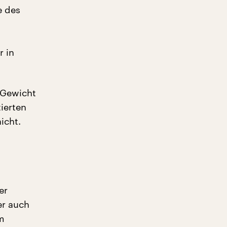
e des
t
r in
 Gewicht
ierten
icht.
er
er auch
m