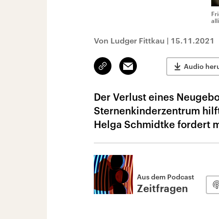
Fr
al
Von Ludger Fittkau
|
15.11.2021
Link
Email
Audio her
kopieren/teilen
Der Verlust eines Neugebo
Sternenkinderzentrum hilf
Helga Schmidtke fordert me
Aus dem Podcast
Zeitfragen