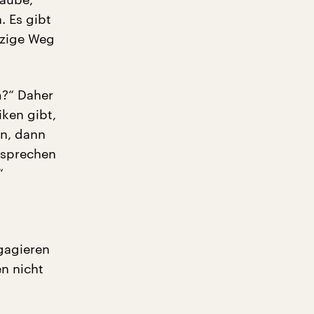
. Es gibt
nzige Weg
m?“ Daher
iken gibt,
n, dann
 sprechen
“
gagieren
en nicht