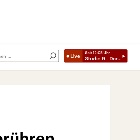
Seit
12:05
Uhr
Live
Studio 9 - Der Tag mit ..
erühren