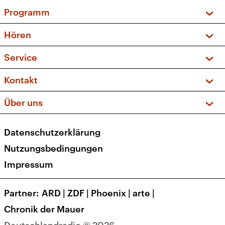
Programm
Vorschau und Rückschau
Hören
Sendungen und Podcasts
Livestream
Service
Musikliste
Frequenzen (UKW + DAB+)
FAQ
Kontakt
Kakadu – Das Kinderprogramm
Apps
Archiv
Hörerservice
Über uns
Newsletter
Social Media
Deutschlandradio
RSS
Datenschutzerklärung
Presse
Veranstaltungen
Nutzungsbedingungen
Karriere
Impressum
Transparenz
Korrekturen und Richtigstellungen
Partner
ARD
|
ZDF
|
Phoenix
|
arte
|
Barrierefreiheit
Chronik der Mauer