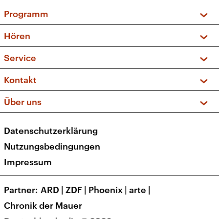
Programm
Vorschau und Rückschau
Hören
Sendungen und Podcasts
Livestream
Service
Musikliste
Frequenzen (UKW + DAB+)
FAQ
Kontakt
Kakadu – Das Kinderprogramm
Apps
Archiv
Hörerservice
Über uns
Newsletter
Social Media
Deutschlandradio
RSS
Datenschutzerklärung
Presse
Veranstaltungen
Nutzungsbedingungen
Karriere
Impressum
Transparenz
Korrekturen und Richtigstellungen
Partner
ARD
|
ZDF
|
Phoenix
|
arte
|
Barrierefreiheit
Chronik der Mauer