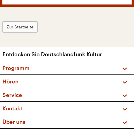
Zur Startseite
Entdecken Sie Deutschlandfunk Kultur
Programm
Vorschau und Rückschau
Hören
Sendungen und Podcasts
Livestream
Service
Musikliste
Frequenzen (UKW + DAB+)
FAQ
Kontakt
Kakadu – Das Kinderprogramm
Apps
Archiv
Hörerservice
Über uns
Newsletter
Social Media
Deutschlandradio