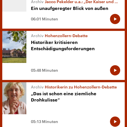
Jacco Pekelder u.a.: „Der Kaiser und das ‚Dritte Reich‘“
Ein unaufgeregter Blick von außen
06:01 Minuten
Hohenzollern-Debatte
Historiker kritisieren
Entschädigungsforderungen
05:48 Minuten
Historikerin zu Hohenzollern-Debatte
„Das ist schon eine ziemliche
Drohkulisse“
05:13 Minuten