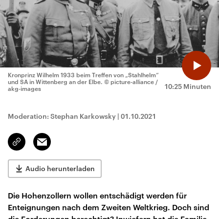
Kronprinz Wilhelm 1933 beim Treffen von „Stahlhelm“
und SA in Wittenberg an der Elbe.
© picture-alliance /
10:25 Minuten
akg-images
Moderation: Stephan Karkowsky
|
01.10.2021
Email
Link
kopieren/teilen
Audio herunterladen
Die Hohenzollern wollen entschädigt werden für
Enteignungen nach dem Zweiten Weltkrieg. Doch sind
die Forderungen berechtigt? Inwiefern hat die Familie