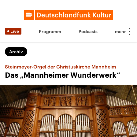
Live
Programm
Podcasts
Archiv
Steinmeyer-Orgel der Christuskirche Mannheim
Das „Mannheimer Wunderwerk“