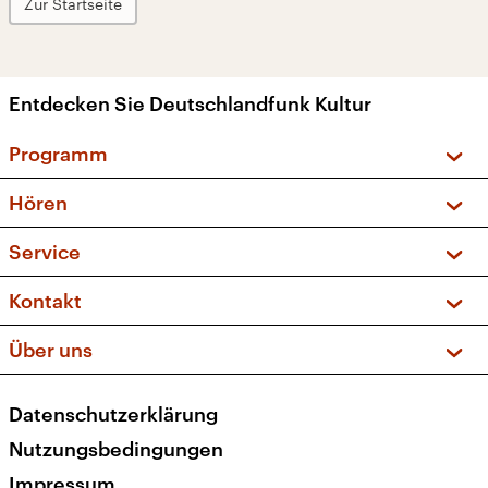
Zur Startseite
Entdecken Sie Deutschlandfunk Kultur
Programm
Vorschau und Rückschau
Hören
Sendungen und Podcasts
Livestream
Service
Musikliste
Frequenzen (UKW + DAB+)
FAQ
Kontakt
Kakadu – Das Kinderprogramm
Apps
Archiv
Hörerservice
Über uns
Newsletter
Social Media
Deutschlandradio
RSS
Datenschutzerklärung
Presse
Veranstaltungen
Nutzungsbedingungen
Karriere
Impressum