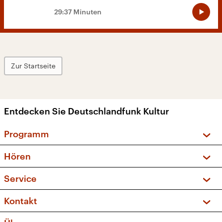
29:37 Minuten
Zur Startseite
Entdecken Sie Deutschlandfunk Kultur
Programm
Vorschau und Rückschau
Hören
Sendungen und Podcasts
Livestream
Service
Musikliste
Frequenzen (UKW + DAB+)
FAQ
Kontakt
Kakadu – Das Kinderprogramm
Apps
Archiv
Hörerservice