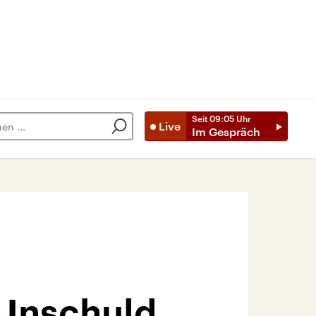
Seit
09:05
Uhr
Live
Im Gespräch
e Unschuld