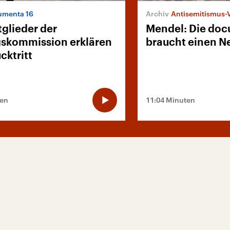
umenta 16
Antisemitismus-
tglieder der
Mendel: Die do
skommission erklären
braucht einen 
cktritt
ten
11:04 Minuten