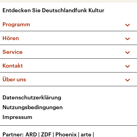
Entdecken Sie Deutschlandfunk Kultur
Programm
Vorschau und Rückschau
Hören
Sendungen und Podcasts
Livestream
Service
Musikliste
Frequenzen (UKW + DAB+)
FAQ
Kontakt
Kakadu – Das Kinderprogramm
Apps
Archiv
Hörerservice
Über uns
Newsletter
Social Media
Deutschlandradio
RSS
Datenschutzerklärung
Presse
Veranstaltungen
Nutzungsbedingungen
Karriere
Impressum
Transparenz
Korrekturen und Richtigstellungen
Partner
ARD
|
ZDF
|
Phoenix
|
arte
|