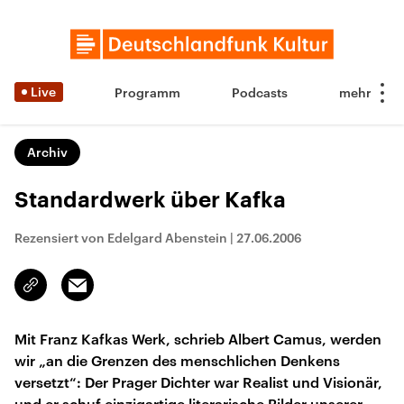
Live
Programm
Podcasts
Archiv
Standardwerk über Kafka
Rezensiert von Edelgard Abenstein
|
27.06.2006
Email
Link
kopieren/teilen
Mit Franz Kafkas Werk, schrieb Albert Camus, werden
wir „an die Grenzen des menschlichen Denkens
versetzt“: Der Prager Dichter war Realist und Visionär,
und er schuf einzigartige literarische Bilder unserer