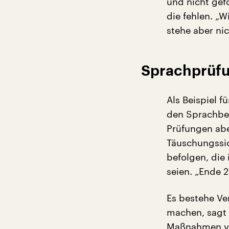
und nicht gefö
die fehlen. „Wi
stehe aber nic
Sprachprüfun
Als Beispiel 
den Sprachber
Prüfungen abe
Täuschungssi
befolgen, die
seien. „Ende 2
Es bestehe Ve
machen, sagt L
Maßnahmen ver