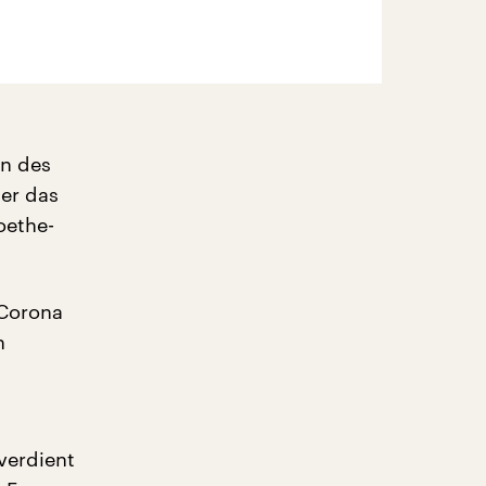
in des
der das
oethe-
 Corona
n
verdient