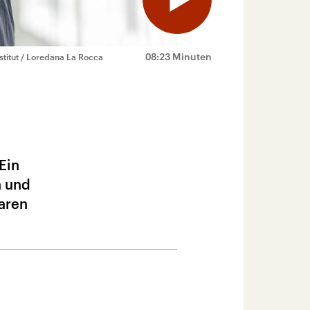
08:23 Minuten
stitut / Loredana La Rocca
Ein
n und
laren