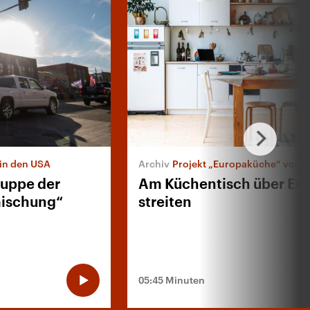
 in den USA
Projekt „Europaküche“ vom Goethe-
ruppe der
Am Küchentisch über Eu
mischung“
streiten
05:45 Minuten