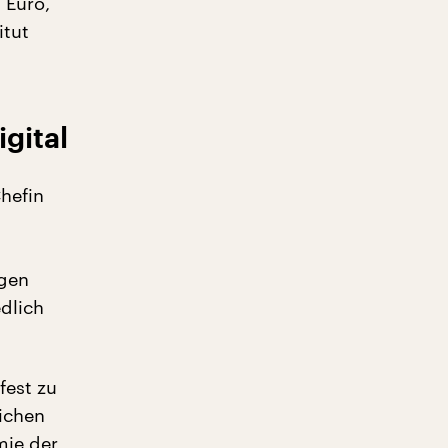
 Euro,
itut
gital
Chefin
ngen
dlich
fest zu
eichen
mie der