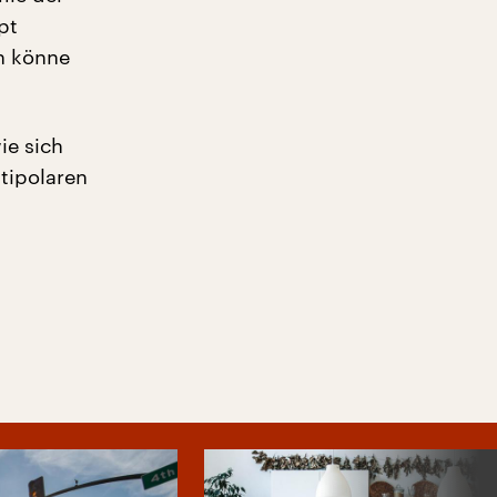
pt
an könne
ie sich
ltipolaren