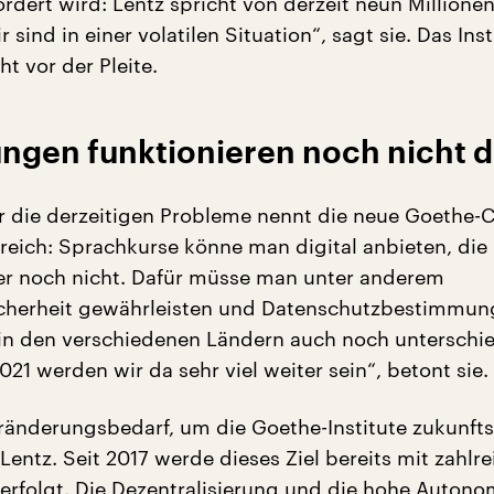
rdert wird: Lentz spricht von derzeit neun Millionen
r sind in einer volatilen Situation“, sagt sie. Das Inst
ht vor der Pleite.
gen funktionieren noch nicht di
für die derzeitigen Probleme nennt die neue Goethe-
eich: Sprachkurse könne man digital anbieten, die
r noch nicht. Dafür müsse man unter anderem
cherheit gewährleisten und Datenschutzbestimmu
 in den verschiedenen Ländern auch noch unterschie
021 werden wir da sehr viel weiter sein“, betont sie.
ränderungsbedarf, um die Goethe-Institute zukunfts
entz. Seit 2017 werde dieses Ziel bereits mit zahlr
folgt. Die Dezentralisierung und die hohe Autono