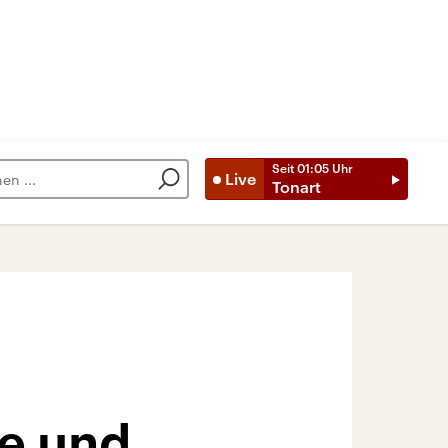
Seit
01:05
Uhr
Live
Tonart
e und