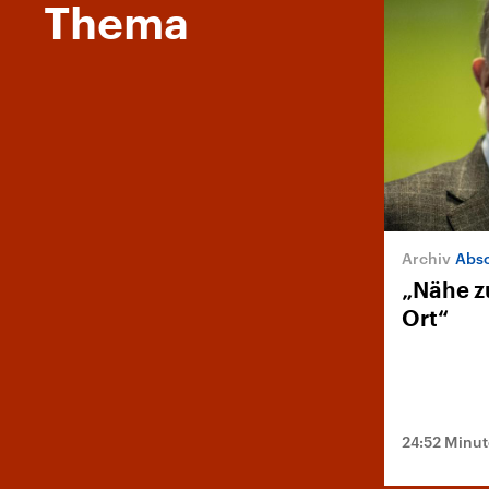
Thema
Absc
„Nähe z
Ort“
24:52 Minu