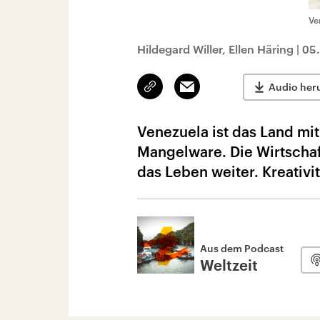
Ve
Hildegard Willer, Ellen Häring
|
05.
Link
Email
Audio her
kopieren/teilen
Venezuela ist das Land mit
Mangelware. Die Wirtschaft
das Leben weiter. Kreativitä
Aus dem Podcast
Weltzeit