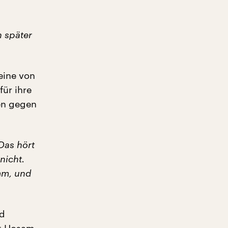
n später
eine von
für ihre
zen gegen
Das hört
nicht.
imm, und
nd