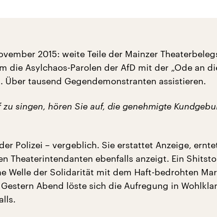
ovember 2015: weite Teile der Mainzer Theaterbeleg
um die Asylchaos-Parolen der AfD mit der „Ode an d
. Über tausend Gegendemonstranten assistieren.
f zu singen, hören Sie auf, die genehmigte Kundgeb
r Polizei – vergeblich. Sie erstattet Anzeige, erntet
den Theaterintendanten ebenfalls anzeigt. Ein Shitst
e Welle der Solidarität mit dem Haft-bedrohten Ma
. Gestern Abend löste sich die Aufregung in Wohlkla
lls.