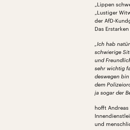
„Lippen schwe
„Lustiger Wit
der AfD-Kundg
Das Erstarken
„Ich hab natür
schwierige Sit
und Freundlich
sehr wichtig 
deswegen bin 
dem Polizeior
ja sogar der B
hofft Andreas
Innendienstlei
und menschlic