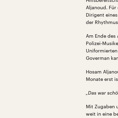
Hilfsbereitsc
Aljanoud. Für
Dirigent eine
der Rhythmus 
Am Ende des A
Polizei-Musik
Uniformierten 
Goverman kan
Hosam Aljanou
Monate erst is
„Das war schön
Mit Zugaben u
weit in eine 