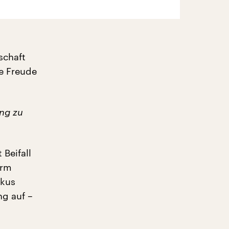
schaft
ie Freude
ung zu
 Beifall
orm
rkus
ng auf –