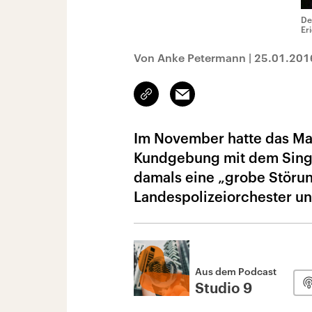
De
Er
Von Anke Petermann
|
25.01.201
Link
Email
kopieren/teilen
Im November hatte das Mai
Kundgebung mit dem Singen
damals eine „grobe Störun
Landespolizeiorchester und
Aus dem Podcast
Studio 9