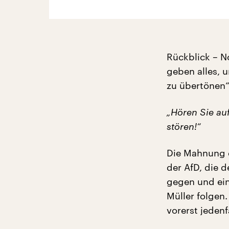
Rückblick – N
geben alles, 
zu übertönen“
„Hören Sie au
stören!“
Die Mahnung de
der AfD, die 
gegen und ein
Müller folgen
vorerst jedenfa