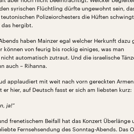
haft aber noch nicht beeinträchtigt. Weicker begleit
 den syrischen Flüchtling dürfte ungewohnt sein, da
s teutonischen Polizeiorchesters die Hüften schwing
das hergibt.
bends haben Mainzer egal welcher Herkunft dazu g
er können von feurig bis rockig einiges, was man
nicht automatisch zutraut. Und die israelische Tänze
n auch – Rihanna.
d applaudiert mit weit nach vorn gereckten Armen
t er hier, auf Deutsch fasst er sich am liebsten kurz:
, ja!“
nd frenetischem Beifall hat das Konzert Überlänge 
beliebte Fernsehsendung des Sonntag-Abends. Das O