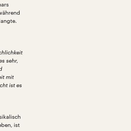
hars
 während
langte.
chlichkeit
es sehr,
d
it mit
ht ist es
sikalisch
ben, ist