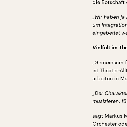
die Botschaft
„Wir haben ja
um Integration
eingebettet w
Vielfalt im Th
„Gemeinsam für
ist Theater-Al
arbeiten in M
„Der Charakter
musizieren, für
sagt Markus Mü
Orchester od