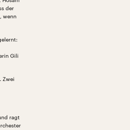
et Hosam
ss der
t, wenn
elernt:
rin Gili
. Zwei
und ragt
rchester