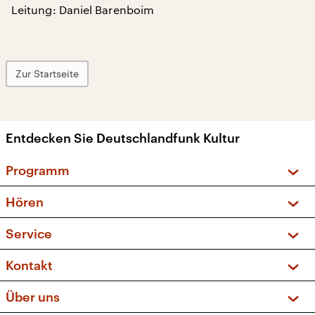
Leitung: Daniel Barenboim
Zur Startseite
Entdecken Sie Deutschlandfunk Kultur
Programm
Vorschau und Rückschau
Hören
Sendungen und Podcasts
Livestream
Service
Musikliste
Frequenzen (UKW + DAB+)
FAQ
Kontakt
Kakadu – Das Kinderprogramm
Apps
Archiv
Hörerservice
Über uns
Newsletter
Social Media