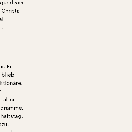
irgendwas
 Christa
al
nd
r. Er
 blieb
ktionäre.
e
t, aber
rogramme,
haltstag.
azu.