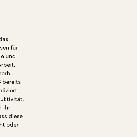
das
sen für
ude und
rbeit.
herb,
 bereits
liziert
uktivität,
 ihr
ass diese
ht oder