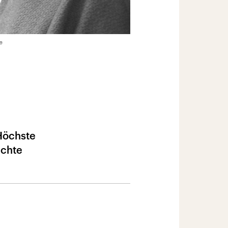
e
Höchste
echte