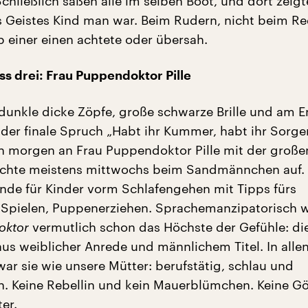
hließlich saßen alle im selben Boot, und dort zeigt
s Geistes Kind man war. Beim Rudern, nicht beim R
b einer einen achtete oder übersah.
 drei: Frau Puppendoktor Pille
, dunkle dicke Zöpfe, große schwarze Brille und am E
s der finale Spruch „Habt ihr Kummer, habt ihr Sorge
ch morgen an Frau Puppendoktor Pille mit der groß
tauchte meistens mittwochs beim Sandmännchen auf.
nde für Kinder vorm Schlafengehen mit Tipps fürs
Spielen, Puppenerziehen. Sprachemanzipatorisch w
oktor
vermutlich schon das Höchste der Gefühle: di
us weiblicher Anrede und männlichem Titel. In alle
ar sie wie unsere Mütter: berufstätig, schlau und
ch. Keine Rebellin und kein Mauerblümchen. Keine Gö
er.