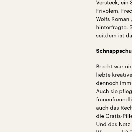
Versteck, ein
Frivolem, Fr
Wolfs Roman „
hinterfragte. 
seitdem ist d
Schnappschus
Brecht war nic
liebte kreativ
dennoch immer
Auch sie pfle
frauenfreundli
auch das Rec
die Gratis-Pi
Und das Netz 