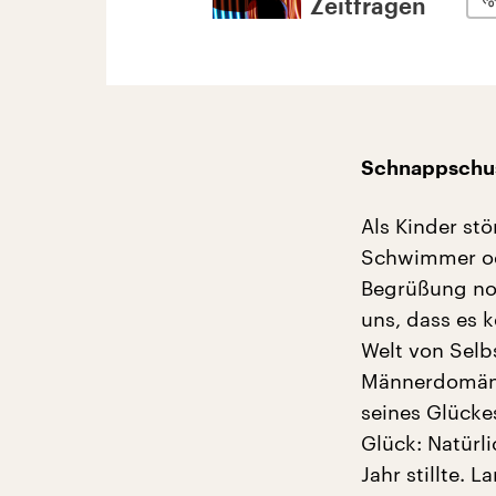
Zeitfragen
Schnappschus
Als Kinder stö
Schwimmer ode
Begrüßung noc
uns, dass es 
Welt von Selb
Männerdomäne
seines Glücke
Glück: Natürli
Jahr stillte. 