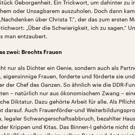
 Stück Geborgenheit. Ein Trickwort, um dahinter zu 
echem oder Unsagbarem auszuholen. Doch dann kam
Nachdenken über Christa T.“, der das zum ersten M
Stichwort: „Über die Schwierigkeit, ich zu sagen.“ U
as man entzaubert.
s zwei: Brechts Frauen
ht nur als Dichter ein Genie, sondern auch als Partne
e, eigensinnige Frauen, forderte und förderte sie und
 der Chef des Ganzen. So ähnlich wie die DDR-Fun
gten – natürlich nur aus ökonomischem Zwang – ein
che Diktatur. Dazu gehörte Arbeit für alle. Als Pflich
ht darauf. Auch Frauenförder-und Weiterbildungsp
lle, legaler Schwangerschaftsabbruch, bezahlter Haus
der Krippen und Kitas. Das Binnen-I gehörte nicht d