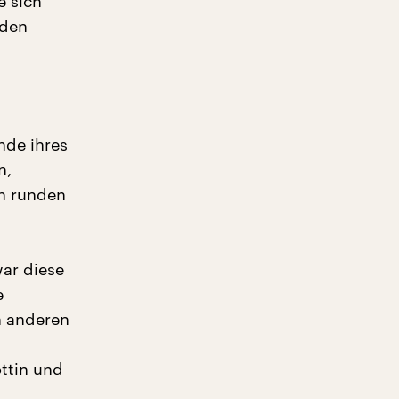
e sich
eden
nde ihres
n,
en runden
ar diese
e
n anderen
ttin und