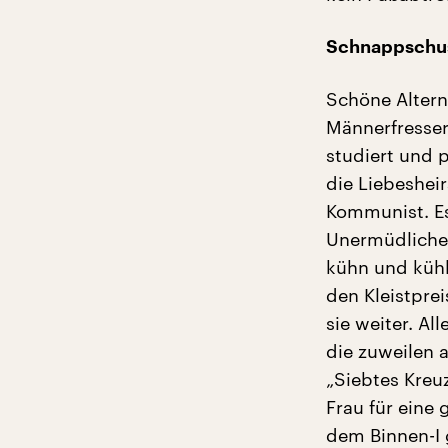
Schnappschus
Schöne Alterna
Männerfresser
studiert und p
die Liebesheir
Kommunist. Es 
Unermüdliche 
kühn und kühl
den Kleistprei
sie weiter. Al
die zuweilen 
„Siebtes Kreuz
Frau für eine
dem Binnen-I g