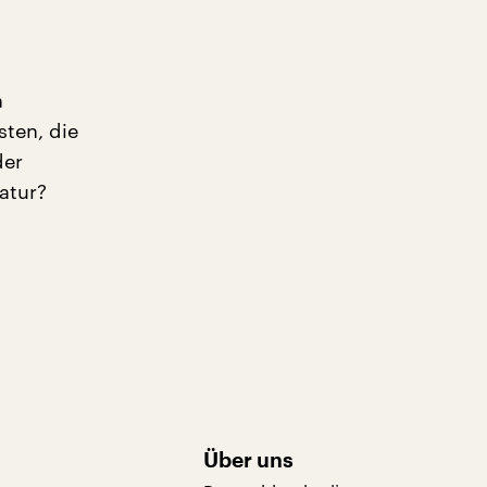
h
ten, die
der
atur?
Über uns