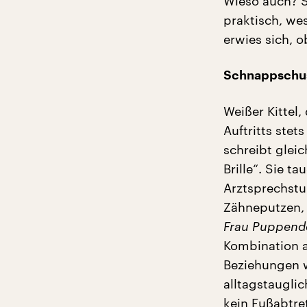
Wieso auch? Sc
praktisch, we
erwies sich, o
Schnappschuss
Weißer Kittel
Auftritts stet
schreibt glei
Brille“. Sie 
Arztsprechstu
Zähneputzen, 
Frau Puppend
Kombination a
Beziehungen w
alltagstaugli
kein Fußabtret