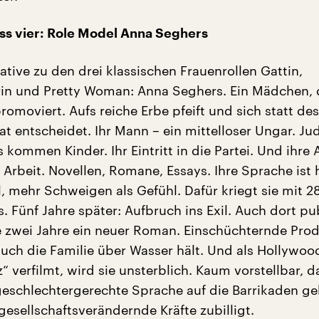
s vier: Role Model Anna Seghers
tive zu den drei klassischen Frauenrollen Gattin,
in und Pretty Woman: Anna Seghers. Ein Mädchen, 
romoviert. Aufs reiche Erbe pfeift und sich statt des
at entscheidet. Ihr Mann – ein mittelloser Ungar. J
kommen Kinder. Ihr Eintritt in die Partei. Und ihre A
Arbeit. Novellen, Romane, Essays. Ihre Sprache ist 
, mehr Schweigen als Gefühl. Dafür kriegt sie mit 28
s. Fünf Jahre später: Aufbruch ins Exil. Auch dort pub
le zwei Jahre ein neuer Roman. Einschüchternde Prod
auch die Familie über Wasser hält. Und als Hollywood
“ verfilmt, wird sie unsterblich. Kaum vorstellbar, d
 geschlechtergerechte Sprache auf die Barrikaden ge
esellschaftsverändernde Kräfte zubilligt.