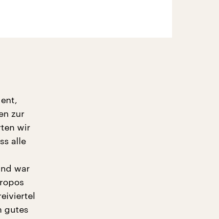
dent,
en zur
ten wir
s alle
und war
propos
eiviertel
n gutes