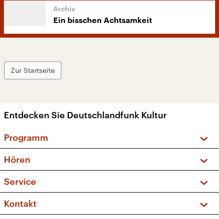
Ein bisschen Achtsamkeit
Zur Startseite
Entdecken Sie Deutschlandfunk Kultur
Programm
Vorschau und Rückschau
Hören
Sendungen und Podcasts
Livestream
Service
Musikliste
Frequenzen (UKW + DAB+)
FAQ
Kontakt
Kakadu – Das Kinderprogramm
Apps
Archiv