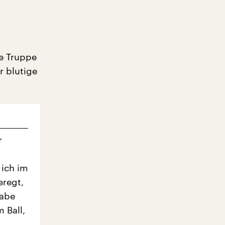
ne Truppe
r blutige
r
 ich im
eregt,
habe
 Ball,