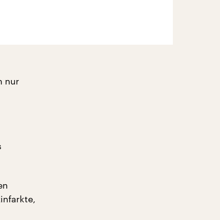
h nur
s
en
infarkte,