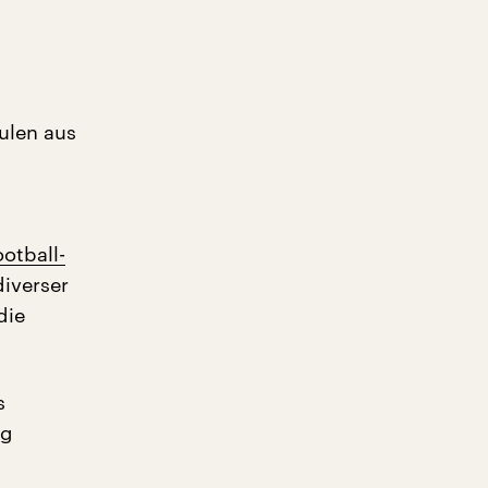
oulen aus
otball-
diverser
die
s
ng