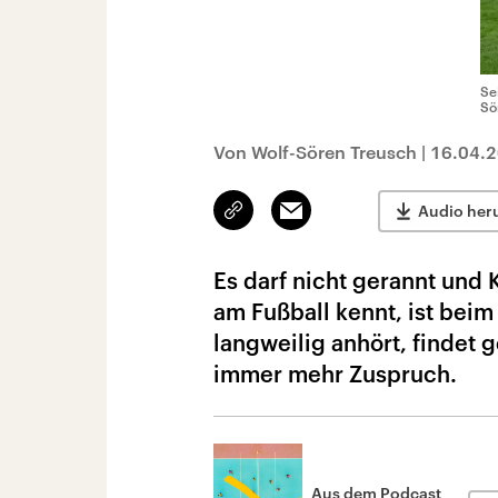
Se
Sö
Von Wolf-Sören Treusch
|
16.04.
Link
Email
Audio her
kopieren/teilen
Es darf nicht gerannt und
am Fußball kennt, ist beim
langweilig anhört, findet
immer mehr Zuspruch.
Aus dem Podcast