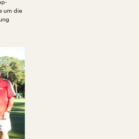
pp-
e um die
dung