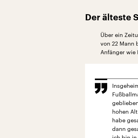
Der älteste S
Über ein Zeitu
von 22 Mann b
Anfänger wie 
Insgeheim
Fußballma
geblieben
hohen Alt
habe ges
dann gesa
ich bin i