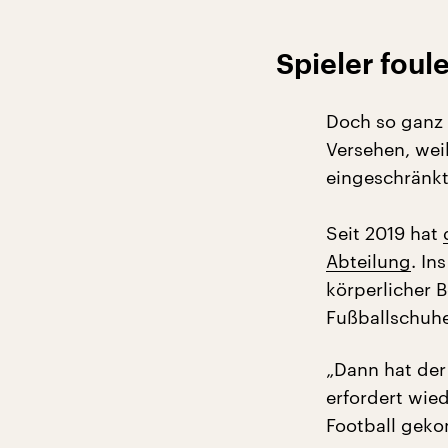
Spieler foul
Doch so ganz k
Versehen, wei
eingeschränkt
Seit 2019 hat
Abteilung
. In
körperlicher 
Fußballschuhe
„Dann hat der 
erfordert wie
Football gek