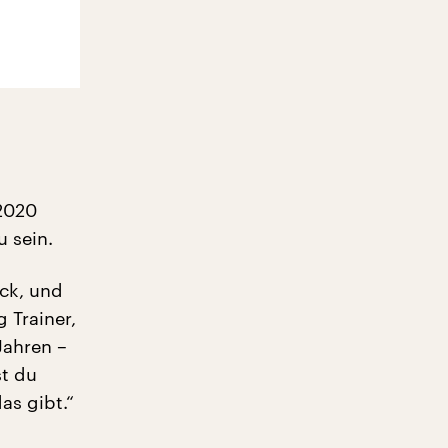
 2020
u sein.
uck, und
 Trainer,
Jahren –
st du
as gibt.“