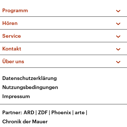
Programm
Vorschau und Rückschau
Hören
Sendungen und Podcasts
Livestream
Service
Musikliste
Frequenzen (UKW + DAB+)
FAQ
Kontakt
Kakadu – Das Kinderprogramm
Apps
Archiv
Hörerservice
Über uns
Newsletter
Social Media
Deutschlandradio
RSS
Datenschutzerklärung
Presse
Veranstaltungen
Nutzungsbedingungen
Karriere
Impressum
Transparenz
Korrekturen und Richtigstellungen
Partner
ARD
|
ZDF
|
Phoenix
|
arte
|
Barrierefreiheit
Chronik der Mauer