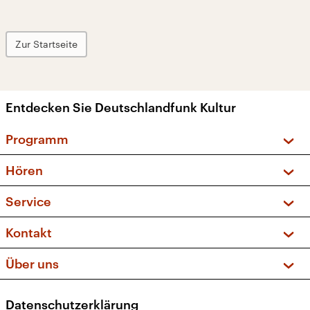
Zur Startseite
Entdecken Sie Deutschlandfunk Kultur
Programm
Vorschau und Rückschau
Hören
Sendungen und Podcasts
Livestream
Service
Musikliste
Frequenzen (UKW + DAB+)
FAQ
Kontakt
Kakadu – Das Kinderprogramm
Apps
Archiv
Hörerservice
Über uns
Newsletter
Social Media
Deutschlandradio
RSS
Datenschutzerklärung