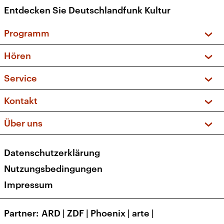
Entdecken Sie Deutschlandfunk Kultur
Programm
Vorschau und Rückschau
Hören
Sendungen und Podcasts
Livestream
Service
Musikliste
Frequenzen (UKW + DAB+)
FAQ
Kontakt
Kakadu – Das Kinderprogramm
Apps
Archiv
Hörerservice
Über uns
Newsletter
Social Media
Deutschlandradio
RSS
Datenschutzerklärung
Presse
Veranstaltungen
Nutzungsbedingungen
Karriere
Impressum
Transparenz
Korrekturen und Richtigstellungen
Partner
ARD
|
ZDF
|
Phoenix
|
arte
|
Barrierefreiheit