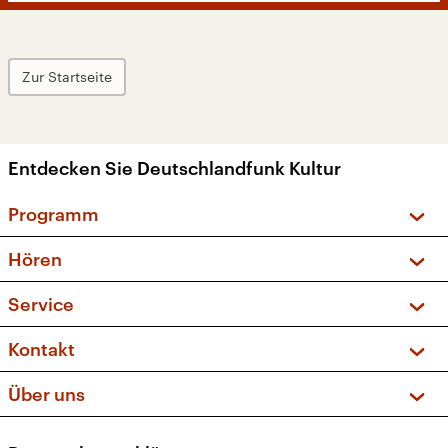
Zur Startseite
Entdecken Sie Deutschlandfunk Kultur
Programm
Vorschau und Rückschau
Hören
Sendungen und Podcasts
Livestream
Service
Musikliste
Frequenzen (UKW + DAB+)
FAQ
Kontakt
Kakadu – Das Kinderprogramm
Apps
Archiv
Hörerservice
Über uns
Newsletter
Social Media
Deutschlandradio
RSS