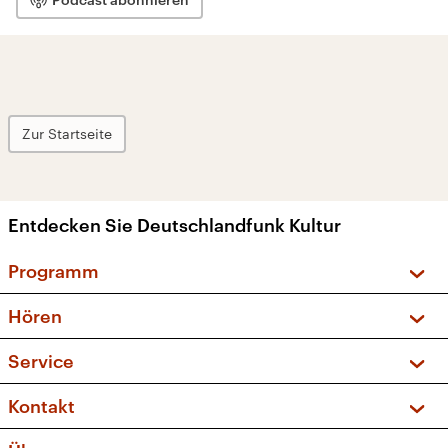
Zur Startseite
Entdecken Sie Deutschlandfunk Kultur
Programm
Vorschau und Rückschau
Hören
Sendungen und Podcasts
Livestream
Service
Musikliste
Frequenzen (UKW + DAB+)
FAQ
Kontakt
Kakadu – Das Kinderprogramm
Apps
Archiv
Hörerservice