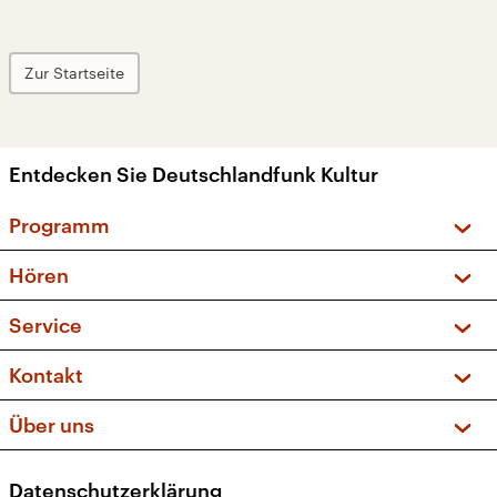
Zur Startseite
Entdecken Sie Deutschlandfunk Kultur
Programm
Vorschau und Rückschau
Hören
Sendungen und Podcasts
Livestream
Service
Musikliste
Frequenzen (UKW + DAB+)
FAQ
Kontakt
Kakadu – Das Kinderprogramm
Apps
Archiv
Hörerservice
Über uns
Newsletter
Social Media
Deutschlandradio
RSS
Datenschutzerklärung