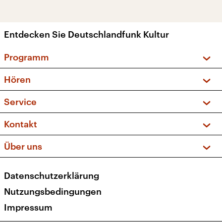
Entdecken Sie Deutschlandfunk Kultur
Programm
Vorschau und Rückschau
Hören
Sendungen und Podcasts
Livestream
Service
Musikliste
Frequenzen (UKW + DAB+)
FAQ
Kontakt
Kakadu – Das Kinderprogramm
Apps
Archiv
Hörerservice
Über uns
Newsletter
Social Media
Deutschlandradio
RSS
Datenschutzerklärung
Presse
Veranstaltungen
Nutzungsbedingungen
Karriere
Impressum
Transparenz