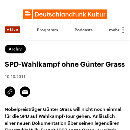
Live
Programm
Podcasts
Archiv
SPD-Wahlkampf ohne Günter Grass
10.10.2011
Email
Link
kopieren/teilen
Nobelpreisträger Günter Grass will nicht noch einmal
für die SPD auf Wahlkampf-Tour gehen. Anlässlich
einer neuen Dokumentation über seinen legendären
Einsatz für Willy Brandt 1969 sagte Grass, er würde