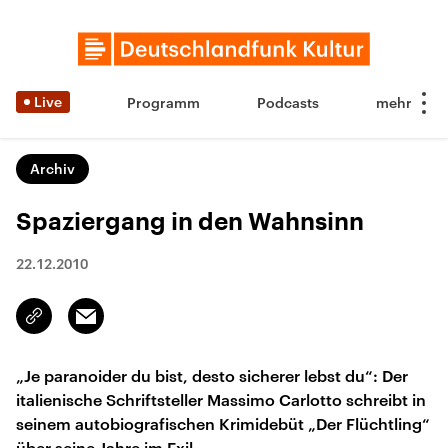
Live
Programm
Podcasts
Archiv
Spaziergang in den Wahnsinn
22.12.2010
Email
Link
kopieren/teilen
„Je paranoider du bist, desto sicherer lebst du“: Der
italienische Schriftsteller Massimo Carlotto schreibt in
seinem autobiografischen Krimidebüt „Der Flüchtling“
über seine Jahre im Exil.