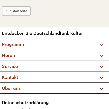
Zur Startseite
Entdecken Sie Deutschlandfunk Kultur
Programm
Vorschau und Rückschau
Hören
Sendungen und Podcasts
Livestream
Service
Musikliste
Frequenzen (UKW + DAB+)
FAQ
Kontakt
Kakadu – Das Kinderprogramm
Apps
Archiv
Hörerservice
Über uns
Newsletter
Social Media
Deutschlandradio
RSS
Datenschutzerklärung
Presse
Veranstaltungen