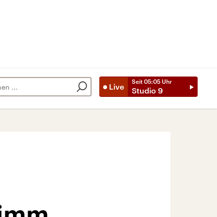
Seit
05:05
Uhr
Live
Studio 9
Timm