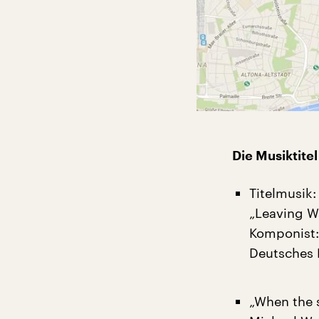
Die Musiktite
Titelmusik:
„Leaving W
Komponist
Deutsches 
„When the 