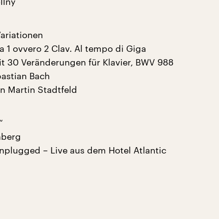
llny
ariationen
 a 1 ovvero 2 Clav. Al tempo di Giga
it 30 Veränderungen für Klavier, BWV 988
astian Bach
n Martin Stadtfeld
“
nberg
nplugged – Live aus dem Hotel Atlantic