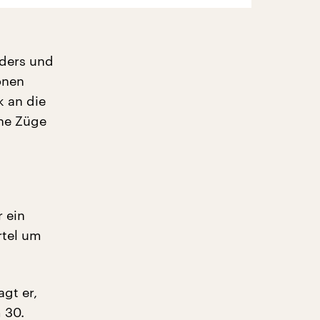
nders und
onen
k an die
che Züge
 ein
rtel um
agt er,
 30.