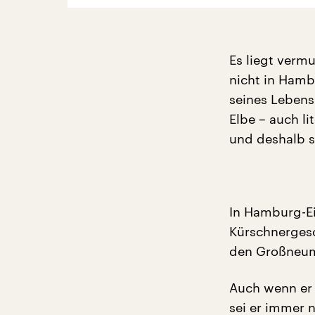
Es liegt verm
nicht in Hamb
seines Lebens.
Elbe – auch l
und deshalb s
In Hamburg-Ei
Kürschnergesc
den Großneum
Auch wenn er s
sei er immer 