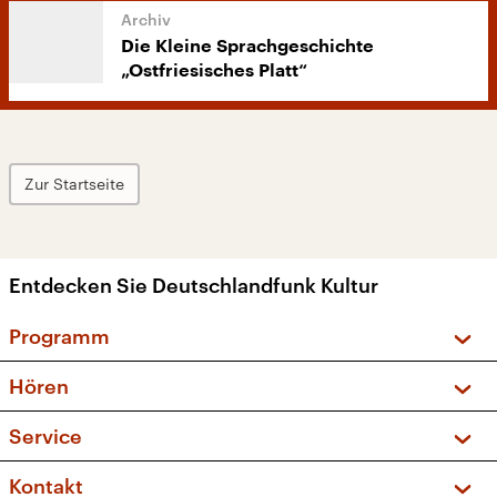
Die Kleine Sprachgeschichte
„Ostfriesisches Platt“
Zur Startseite
Entdecken Sie Deutschlandfunk Kultur
Programm
Vorschau und Rückschau
Hören
Sendungen und Podcasts
Livestream
Service
Musikliste
Frequenzen (UKW + DAB+)
FAQ
Kontakt
Kakadu – Das Kinderprogramm