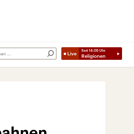
Seit
14:05
Uhr
Live
Religionen
obahnen