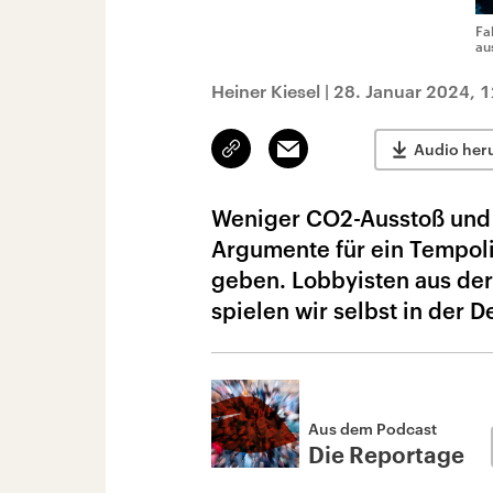
Fa
au
Heiner Kiesel
|
28. Januar 2024, 
Link
Email
Audio her
kopieren/teilen
Weniger CO2-Ausstoß und U
Argumente für ein Tempoli
geben. Lobbyisten aus der
spielen wir selbst in der 
Aus dem Podcast
Die Reportage