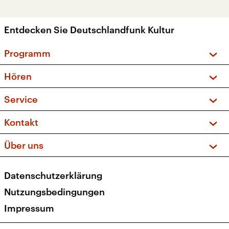
Entdecken Sie Deutschlandfunk Kultur
Programm
Vorschau und Rückschau
Hören
Sendungen und Podcasts
Livestream
Service
Musikliste
Frequenzen (UKW + DAB+)
FAQ
Kontakt
Kakadu – Das Kinderprogramm
Apps
Archiv
Hörerservice
Über uns
Newsletter
Social Media
Deutschlandradio
RSS
Datenschutzerklärung
Presse
Veranstaltungen
Nutzungsbedingungen
Karriere
Impressum
Transparenz