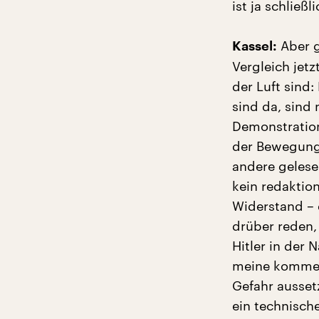
ist ja schließ
Aber g
Kassel:
Vergleich jetz
der Luft sind
sind da, sind
Demonstrations
der Bewegung 
andere gelesen
kein redaktion
Widerstand – 
drüber reden,
Hitler in der 
meine kommen 
Gefahr ausset
ein technisch