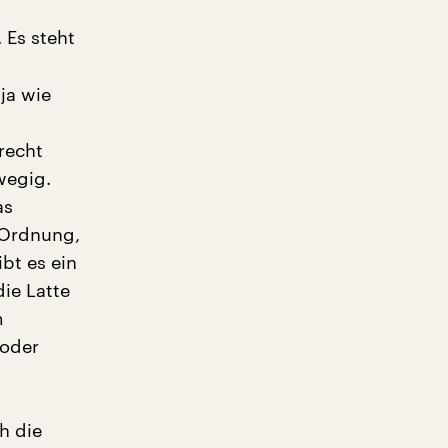
 Es steht
ja wie
recht
wegig.
as
 Ordnung,
bt es ein
ie Latte
m
 oder
h die