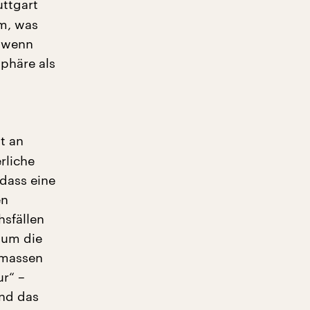
uttgart
m, was
, wenn
phäre als
t an
rliche
 dass eine
en
hsfällen
 um die
nmassen
ur“ –
und das