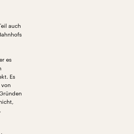
eil auch
 Bahnhofs
er es
n
kt. Es
r von
n Gründen
nicht,
,