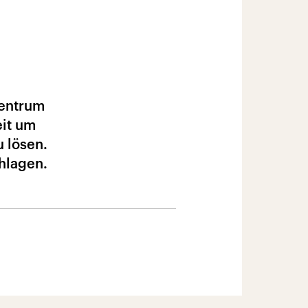
zentrum
eit um
u lösen.
hlagen.