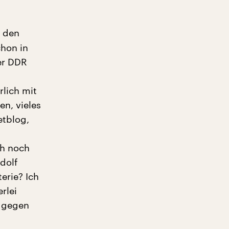
e den
chon in
er DDR
rlich mit
n, vieles
etblog,
ch noch
dolf
terie? Ich
rlei
d gegen