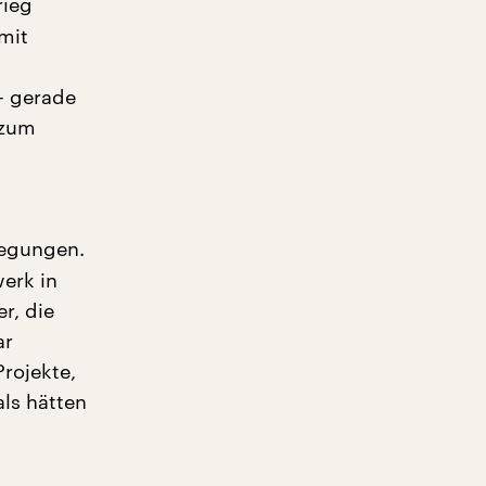
rieg
mit
– gerade
 zum
wegungen.
erk in
r, die
ar
rojekte,
als hätten