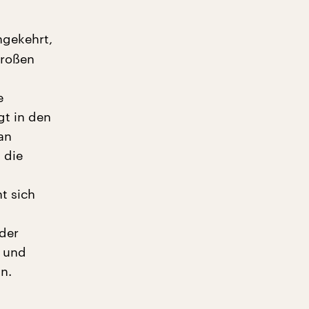
ngekehrt,
großen
e
gt in den
an
 die
t sich
m
 der
p und
n.