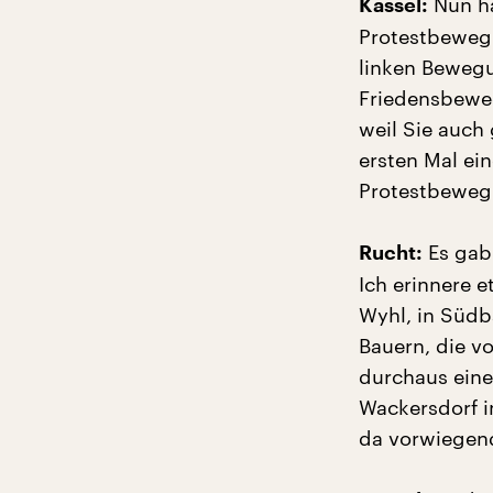
Nun ha
Kassel:
Protestbeweg
linken Bewegu
Friedensbeweg
weil Sie auch
ersten Mal ei
Protestbewe
Es gab 
Rucht:
Ich erinnere 
Wyhl, in Südb
Bauern, die v
durchaus eine
Wackersdorf i
da vorwiegend