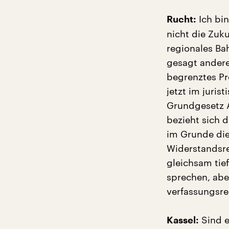
Ich bin
Rucht:
nicht die Zuk
regionales Ba
gesagt andere 
begrenztes P
jetzt im juris
Grundgesetz Ar
bezieht sich 
im Grunde die
Widerstandsr
gleichsam tie
sprechen, abe
verfassungsre
Sind e
Kassel: