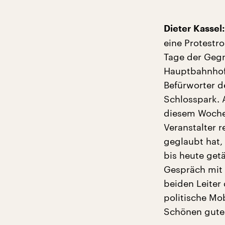
Dieter Kassel:
eine Protestr
Tage der Gegn
Hauptbahnhofs
Befürworter d
Schlosspark. 
diesem Wochen
Veranstalter 
geglaubt hat,
bis heute get
Gespräch mit 
beiden Leiter
politische Mo
Schönen gute