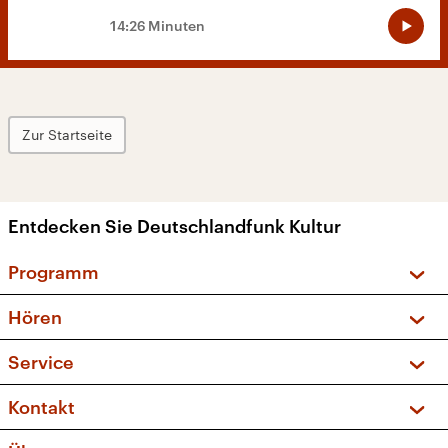
14:26 Minuten
Zur Startseite
Entdecken Sie Deutschlandfunk Kultur
Programm
Vorschau und Rückschau
Hören
Sendungen und Podcasts
Livestream
Service
Musikliste
Frequenzen (UKW + DAB+)
FAQ
Kontakt
Kakadu – Das Kinderprogramm
Apps
Archiv
Hörerservice