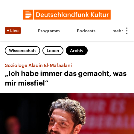
Live
Programm
Podcasts
Wissenschaft
Leben
Archiv
Soziologe Aladin El-Mafaalani
„Ich habe immer das gemacht, was
mir missfiel“