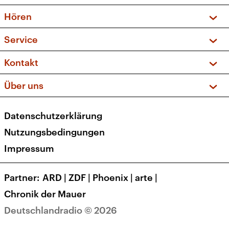
Vorschau und Rückschau
Hören
Sendungen und Podcasts
Livestream
Service
Musikliste
Frequenzen (UKW + DAB+)
FAQ
Kontakt
Kakadu – Das Kinderprogramm
Apps
Archiv
Hörerservice
Über uns
Newsletter
Social Media
Deutschlandradio
RSS
Datenschutzerklärung
Presse
Veranstaltungen
Nutzungsbedingungen
Karriere
Impressum
Transparenz
Korrekturen und Richtigstellungen
Partner
ARD
|
ZDF
|
Phoenix
|
arte
|
Barrierefreiheit
Chronik der Mauer
Deutschlandradio © 2026