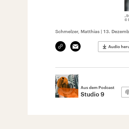
„S
© 
Schmelzer, Matthias
|
13. Dezemb
Link
Email
Audio her
kopieren/teilen
Aus dem Podcast
Studio 9