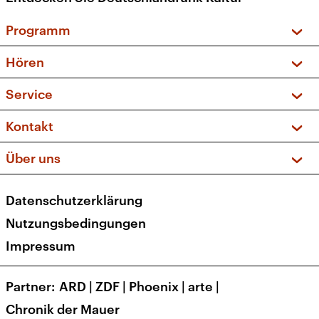
Programm
Vorschau und Rückschau
Hören
Sendungen und Podcasts
Livestream
Service
Musikliste
Frequenzen (UKW + DAB+)
FAQ
Kontakt
Kakadu – Das Kinderprogramm
Apps
Archiv
Hörerservice
Über uns
Newsletter
Social Media
Deutschlandradio
RSS
Datenschutzerklärung
Presse
Veranstaltungen
Nutzungsbedingungen
Karriere
Impressum
Transparenz
Korrekturen und Richtigstellungen
Partner
ARD
|
ZDF
|
Phoenix
|
arte
|
Barrierefreiheit
Chronik der Mauer