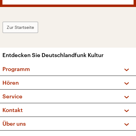
Zur Startseite
Entdecken Sie Deutschlandfunk Kultur
Programm
Vorschau und Rückschau
Hören
Sendungen und Podcasts
Livestream
Service
Musikliste
Frequenzen (UKW + DAB+)
FAQ
Kontakt
Kakadu – Das Kinderprogramm
Apps
Archiv
Hörerservice
Über uns
Newsletter
Social Media
Deutschlandradio