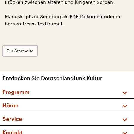
Brücken zwischen älteren und jüngeren Sorben.
Manuskript zur Sendung als
PDF-Dokument
oder im
barrierefreien
Textformat
Zur Startseite
Entdecken Sie Deutschlandfunk Kultur
Programm
Vorschau und Rückschau
Hören
Sendungen und Podcasts
Livestream
Service
Musikliste
Frequenzen (UKW + DAB+)
FAQ
Kontakt
Kakadu – Das Kinderprogramm