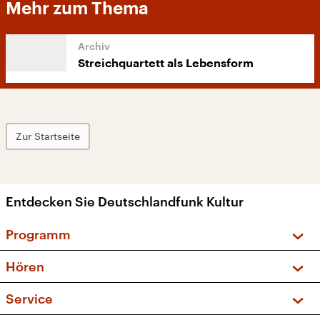
Mehr zum Thema
Streichquartett als Lebensform
Zur Startseite
Entdecken Sie Deutschlandfunk Kultur
Programm
Vorschau und Rückschau
Hören
Sendungen und Podcasts
Livestream
Service
Musikliste
Frequenzen (UKW + DAB+)