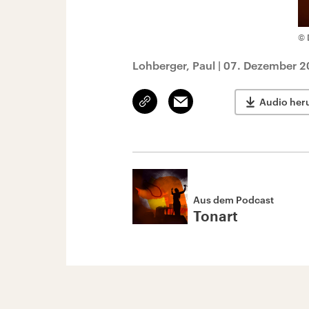
© 
Lohberger, Paul
|
07. Dezember 2
Link
Email
Audio her
kopieren/teilen
Aus dem Podcast
Tonart