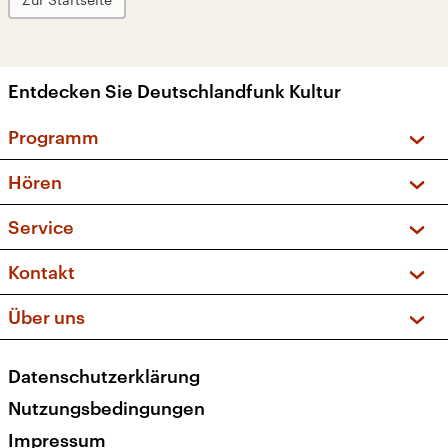
Entdecken Sie Deutschlandfunk Kultur
Programm
Vorschau und Rückschau
Hören
Sendungen und Podcasts
Livestream
Service
Musikliste
Frequenzen (UKW + DAB+)
FAQ
Kontakt
Kakadu – Das Kinderprogramm
Apps
Archiv
Hörerservice
Über uns
Newsletter
Social Media
Deutschlandradio
RSS
Datenschutzerklärung
Presse
Veranstaltungen
Nutzungsbedingungen
Karriere
Impressum