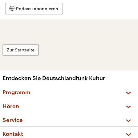
Podcast abonnieren
Zur Startseite
Entdecken Sie Deutschlandfunk Kultur
Programm
Vorschau und Rückschau
Hören
Sendungen und Podcasts
Livestream
Service
Musikliste
Frequenzen (UKW + DAB+)
FAQ
Kontakt
Kakadu – Das Kinderprogramm